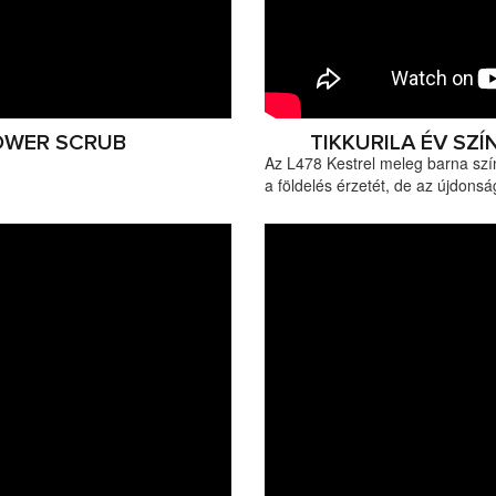
POWER SCRUB
TIKKURILA ÉV SZ
Az L478 Kestrel meleg barna szí
a földelés érzetét, de az újdons