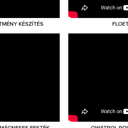
TMÉNY KÉSZÍTÉS
FLOET
S MÁGNESES FESTÉK
OWATROL POL