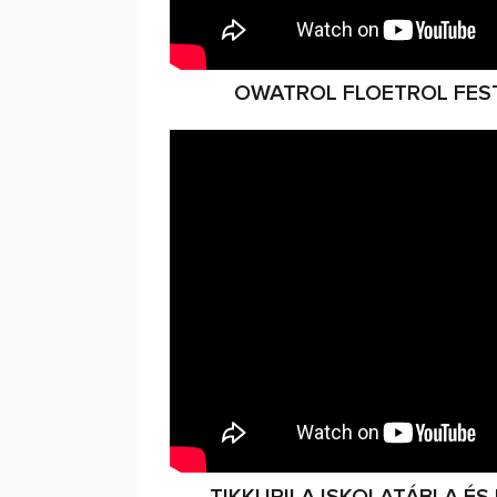
OWATROL FLOETROL FES
TIKKURILA ISKOLATÁBLA É