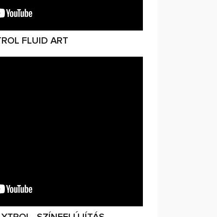
ROL FLUID ART
YTROL- SZÍNFELÚJÍTÁS