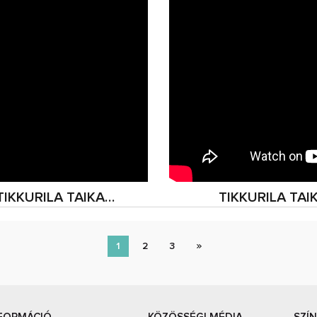
TIKKURILA TAIKA…
TIKKURILA TA
1
2
3