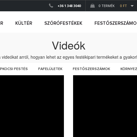
+36 1 348 3040
0 TERMÉK
0 FT
ÉR
KÜLTÉR
SZÓRÓFESTÉKEK
FESTŐSZERSZÁMO
Videók
iós videókat arról, hogyan lehet az egyes festékipari termékeket a gyako
PKOCSI FESTÉS
FAFELÜLETEK
FESTŐSZERSZÁMOK
KÖRNYEZ