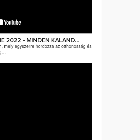
ÍNE 2022 - MINDEN KALAND…
n, mely egyszerre hordozza az otthonosság és
ág…