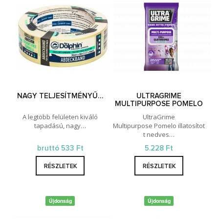
NAGY TELJESÍTMÉNYŰ…
ULTRAGRIME
MULTIPURPOSE POMELO
A legtöbb felületen kiváló
UltraGrime
tapadású, nagy…
Multipurpose Pomelo illatosítot
t nedves…
bruttó 533 Ft
5.228 Ft
RÉSZLETEK
RÉSZLETEK
Újdonság
Újdonság