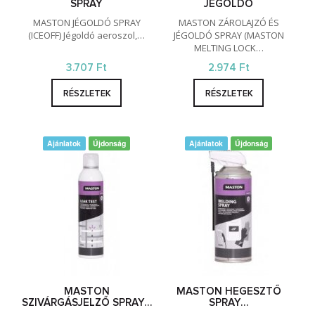
SPRAY
JÉGOLDÓ
MASTON JÉGOLDÓ SPRAY
MASTON ZÁROLAJZÓ ÉS
(ICEOFF) Jégoldó aeroszol,…
JÉGOLDÓ SPRAY (MASTON
MELTING LOCK…
3.707 Ft
2.974 Ft
RÉSZLETEK
RÉSZLETEK
Ajánlatok
Újdonság
Ajánlatok
Újdonság
MASTON
MASTON HEGESZTŐ
SZIVÁRGÁSJELZŐ SPRAY…
SPRAY…