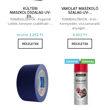
KÜLTÉRI
VAKOLAT MASZKOLÓ
MASZKOLÓSZALAG UV-
SZALAG UV-…
ÉS…
TERMÉKELŐNYÖK - Fogazott
TERMÉKELŐNYÖK - Erős -
szélek, könnyen szakítható -…
Könnyedén, visszamaradó
anyagok…
bruttó 2.252 Ft
4.602 Ft
RÉSZLETEK
RÉSZLETEK
Ajánlatok
Újdonság