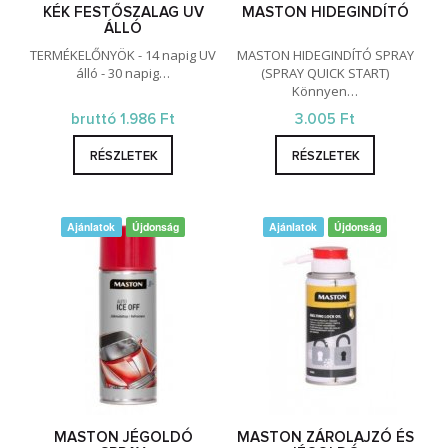
KÉK FESTŐSZALAG UV
MASTON HIDEGINDÍTÓ
ÁLLÓ
TERMÉKELŐNYÖK - 14 napig UV
MASTON HIDEGINDÍTÓ SPRAY
álló - 30 napig…
(SPRAY QUICK START)
Könnyen…
bruttó 1.986 Ft
3.005 Ft
RÉSZLETEK
RÉSZLETEK
Ajánlatok
Újdonság
Ajánlatok
Újdonság
MASTON JÉGOLDÓ
MASTON ZÁROLAJZÓ ÉS