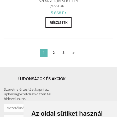
SZENNYEZŐDÉSEK ELLEN
(MASTON…
5.868 Ft
RÉSZLETEK
1
2
3
ÚJDONSÁGOK ÉS AKCIÓK
Szeretne értesítést kapni az
újdonságokról? Iratkozzon fel
hírlevelünkre.
Az oldal sütiket használ