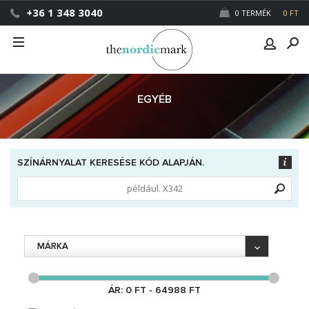
+36 1 348 3040
0 TERMÉK
0 FT
EGYÉB
SZÍNÁRNYALAT KERESÉSE KÓD ALAPJÁN.
MÁRKA
ÁR: 0 FT - 64988 FT