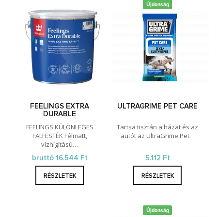
Újdonság
FEELINGS EXTRA
ULTRAGRIME PET CARE
DURABLE
FEELINGS KÜLÖNLEGES
Tartsa tisztán a házat és az
FALFESTÉK Félmatt,
autót az UltraGrime Pet…
vízhígítású…
bruttó 16.544 Ft
5.112 Ft
RÉSZLETEK
RÉSZLETEK
Újdonság