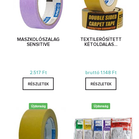
MASZKOLÓSZALAG
TEXTILERŐSÍTETT
SENSITIVE
KÉTOLDALAS…
2.517 Ft
bruttó 1.148 Ft
RÉSZLETEK
RÉSZLETEK
Újdonság
Újdonság