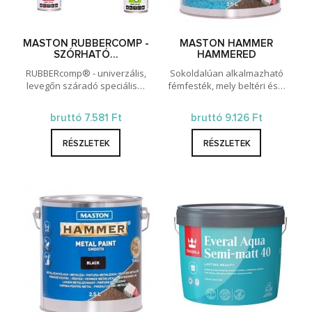
MASTON RUBBERCOMP -
MASTON HAMMER
SZÓRHATÓ…
HAMMERED
RUBBERcomp® - univerzális,
Sokoldalúan alkalmazható
levegőn száradó speciális…
fémfesték, mely beltéri és…
bruttó 7.581 Ft
bruttó 9.126 Ft
RÉSZLETEK
RÉSZLETEK