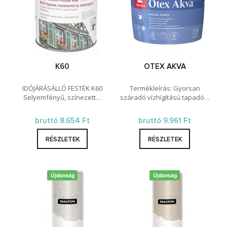
K60
OTEX AKVA
IDÓJÁRÁSÁLLÓ FESTÉK K60
Termékleírás: Gyorsan
Selyemfényű, színezett…
száradó vízhígítású tapadó…
bruttó 8.654 Ft
bruttó 9.961 Ft
RÉSZLETEK
RÉSZLETEK
Újdonság
Újdonság