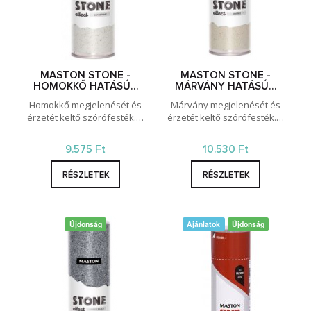
MASTON STONE -
MASTON STONE -
HOMOKKŐ HATÁSÚ…
MÁRVÁNY HATÁSÚ…
Homokkő megjelenését és
Márvány megjelenését és
érzetét keltő szórófesték.…
érzetét keltő szórófesték.…
9.575 Ft
10.530 Ft
RÉSZLETEK
RÉSZLETEK
Újdonság
Ajánlatok
Újdonság