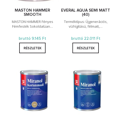
MASTON HAMMER
EVERAL AQUA SEMI MATT
SMOOTH
(40)
MASTON HAMMER Fényes
Terméktípus: Újgenerációs,
Fémfesték Sokoldalúan…
vízhígítású, félmatt,…
bruttó 9.145 Ft
bruttó 22.011 Ft
RÉSZLETEK
RÉSZLETEK