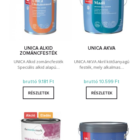
UNICA ALKID
UNICA AKVA
ZOMÁNCFESTÉK
UNICA Alkid zománcfesték
UNICA AKVA Akril kötőanyagú
Speciális alkid alapú…
festék, mely alkalmas…
bruttó 9.181 Ft
bruttó 10.599 Ft
RÉSZLETEK
RÉSZLETEK
Akció
Eladás