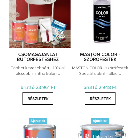
CSOMAGAJÁNLAT
MASTON COLOR -
BÚTORFESTÉSHEZ
SZÓRÓFESTÉK
Többet kevesebbért - 10%-al
MASTON COLOR - szórófesték
olcsóbb, mintha külön…
Speciális akril – alkid…
bruttó 23.961 Ft
bruttó 2.948 Ft
RÉSZLETEK
RÉSZLETEK
Ajánlatok
Ajánlatok