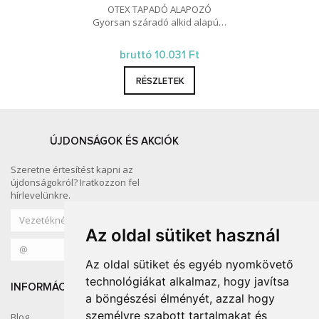
OTEX TAPADÓ ALAPOZÓ
Gyorsan száradó alkid alapú…
bruttó 10.031 Ft
RÉSZLETEK
ÚJDONSÁGOK ÉS AKCIÓK
Szeretne értesítést kapni az
újdonságokról? Iratkozzon fel
hírlevelünkre.
Az oldal sütiket használ
Az oldal sütiket és egyéb nyomkövető
technológiákat alkalmaz, hogy javítsa
INFORMÁCIÓ
KÖZÖSSÉGI MÉDIA
a böngészési élményét, azzal hogy
személyre szabott tartalmakat és
Blog