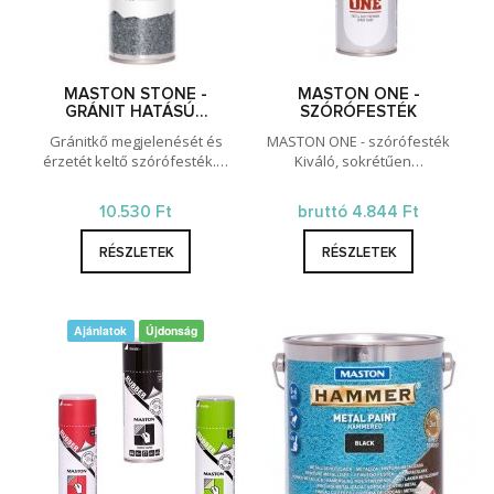
MASTON STONE -
MASTON ONE -
GRÁNIT HATÁSÚ…
SZÓRÓFESTÉK
Gránitkő megjelenését és
MASTON ONE - szórófesték
érzetét keltő szórófesték.…
Kiváló, sokrétűen…
10.530 Ft
bruttó 4.844 Ft
RÉSZLETEK
RÉSZLETEK
Ajánlatok
Újdonság