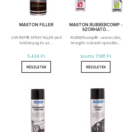
MASTON FILLER
MASTON RUBBERCOMP -
SZÓRHATÓ…
CAR-REP® SPRAY FILLER akril
RUBBERcomp® - univerzális,
kötőanyag és az…
levegőn száradó speciális…
5.424 Ft
bruttó 7.581 Ft
RÉSZLETEK
RÉSZLETEK