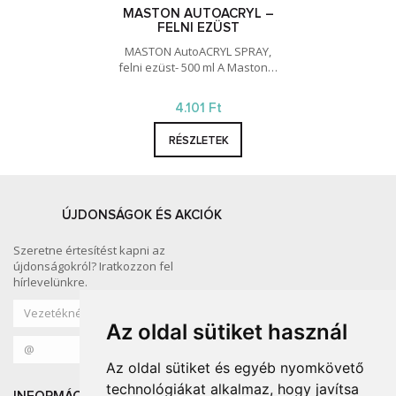
MASTON AUTOACRYL –
FELNI EZÜST
MASTON AutoACRYL SPRAY,
felni ezüst- 500 ml A Maston…
4.101 Ft
RÉSZLETEK
ÚJDONSÁGOK ÉS AKCIÓK
Szeretne értesítést kapni az
újdonságokról? Iratkozzon fel
hírlevelünkre.
Az oldal sütiket használ
Az oldal sütiket és egyéb nyomkövető
technológiákat alkalmaz, hogy javítsa