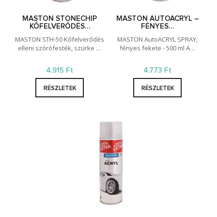
MASTON STONECHIP
MASTON AUTOACRYL –
KŐFELVERŐDÉS…
FÉNYES…
MASTON STH-50 Kőfelverődés
MASTON AutoACRYL SPRAY,
elleni szórófesték, szürke …
fényes fekete - 500 ml A…
4.915 Ft
4.773 Ft
RÉSZLETEK
RÉSZLETEK