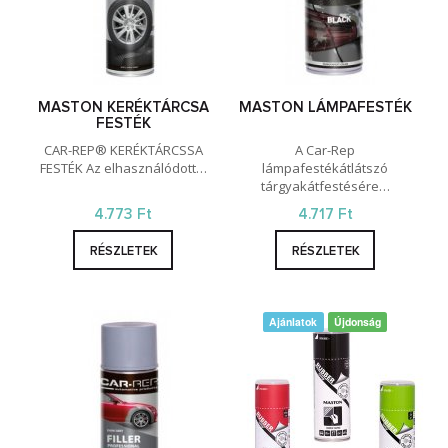
MASTON KERÉKTÁRCSA
MASTON LÁMPAFESTÉK
FESTÉK
CAR-REP® KERÉKTÁRCSSA
A Car-Rep
FESTÉK Az elhasználódott…
lámpafestékátlátszó
tárgyakátfestésére…
4.773 Ft
4.717 Ft
RÉSZLETEK
RÉSZLETEK
Ajánlatok
Újdonság