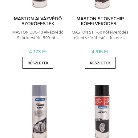
MASTON ALVÁZVÉDŐ
MASTON STONECHIP
SZÓRÓFESTÉK
KŐFELVERŐDÉS…
MASTON UBC-10 Alvázvédő
MASTON STH-50 Kőfelverődés
Szórófesték - 500 ml …
elleni szórófesték, fekete …
4.773 Ft
4.915 Ft
RÉSZLETEK
RÉSZLETEK