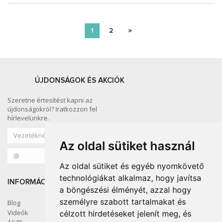
1
2
ÚJDONSÁGOK ÉS AKCIÓK
Szeretne értesítést kapni az
újdonságokról? Iratkozzon fel
hírlevelünkre.
Az oldal sütiket használ
Az oldal sütiket és egyéb nyomkövető
technológiákat alkalmaz, hogy javítsa
INFORMÁCIÓ
KÖZÖSSÉGI MÉDIA
a böngészési élményét, azzal hogy
személyre szabott tartalmakat és
Blog
Videók
célzott hirdetéseket jelenít meg, és