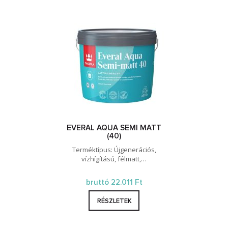
EVERAL AQUA SEMI MATT
(40)
Terméktípus: Újgenerációs,
vízhígítású, félmatt,…
bruttó 22.011 Ft
RÉSZLETEK