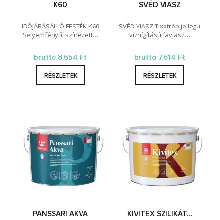
K60
SVÉD VIASZ
IDÓJÁRÁSÁLLÓ FESTÉK K60
SVÉD VIASZ Tixotróp jellegű
Selyemfényű, színezett…
vízhígítású faviasz…
bruttó 8.654 Ft
bruttó 7.614 Ft
RÉSZLETEK
RÉSZLETEK
PANSSARI AKVA
KIVITEX SZILIKÁT…