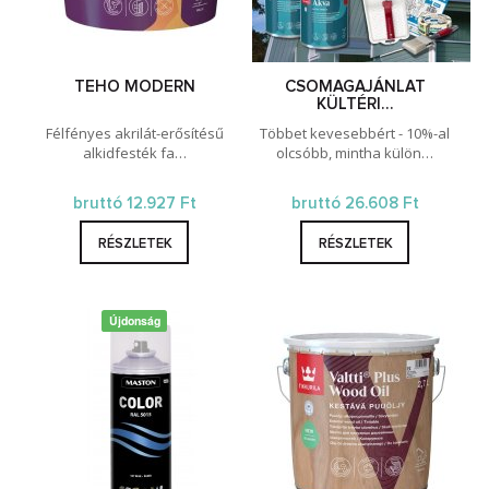
TEHO MODERN
CSOMAGAJÁNLAT
KÜLTÉRI…
Félfényes akrilát-erősítésű
Többet kevesebbért - 10%-al
alkidfesték fa…
olcsóbb, mintha külön…
bruttó 12.927 Ft
bruttó 26.608 Ft
RÉSZLETEK
RÉSZLETEK
Újdonság