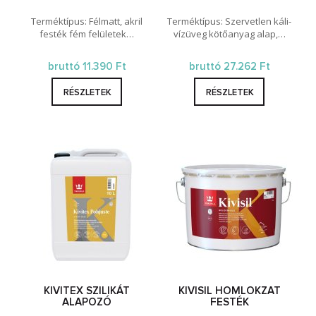
Terméktípus: Félmatt, akril
Terméktípus: Szervetlen káli-
festék fém felületek…
vízüveg kötőanyag alap,…
bruttó 11.390 Ft
bruttó 27.262 Ft
RÉSZLETEK
RÉSZLETEK
KIVITEX SZILIKÁT
KIVISIL HOMLOKZAT
ALAPOZÓ
FESTÉK