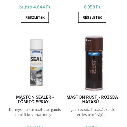
bruttó 4.644 Ft
8.958 Ft
RÉSZLETEK
RÉSZLETEK
MASTON SEALER -
MASTON RUST - ROZSDA
TÖMÍTÓ SPRAY,…
HATÁSÚ…
Könnyen alkalmazható, gumis
Igazi rozsda hatását keltő,
tömítő bevonat, mely…
érdes textúrájú,…