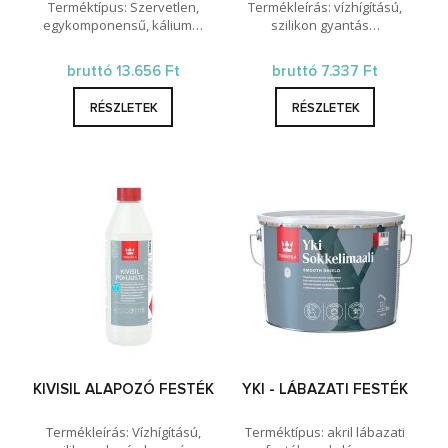
Terméktípus: Szervetlen,
Termékleírás: vízhígítású,
egykomponensű, kálium…
szilikon gyantás…
bruttó 13.656 Ft
bruttó 7.337 Ft
RÉSZLETEK
RÉSZLETEK
KIVISIL ALAPOZÓ FESTÉK
YKI - LÁBAZATI FESTÉK
Termékleírás: Vízhígítású,
Terméktípus: akril lábazati