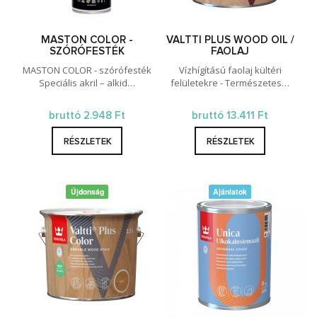
MASTON COLOR -
VALTTI PLUS WOOD OIL /
SZÓRÓFESTÉK
FAOLAJ
MASTON COLOR - szórófesték
Vízhígítású faolaj kültéri
Speciális akril – alkid…
felületekre - Természetes…
bruttó 2.948 Ft
bruttó 13.411 Ft
RÉSZLETEK
RÉSZLETEK
Újdonság
Ajánlatok