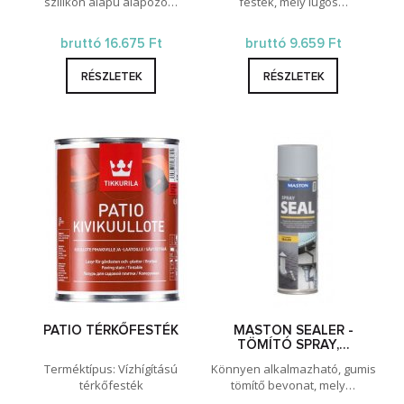
szilikon alapú alapozó…
festék, mely lúgos…
bruttó 16.675 Ft
bruttó 9.659 Ft
RÉSZLETEK
RÉSZLETEK
PATIO TÉRKŐFESTÉK
MASTON SEALER -
TÖMÍTÓ SPRAY,…
Terméktípus: Vízhígítású
Könnyen alkalmazható, gumis
térkőfesték
tömítő bevonat, mely…