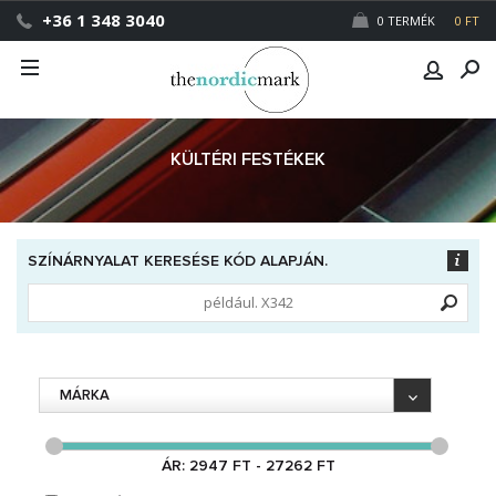
+36 1 348 3040
0 TERMÉK
0 FT
KÜLTÉRI FESTÉKEK
SZÍNÁRNYALAT KERESÉSE KÓD ALAPJÁN.
MÁRKA
ÁR: 2947 FT - 27262 FT