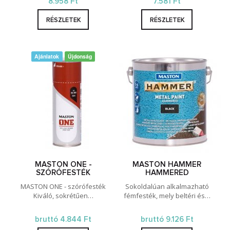
8.958 Ft
7.581 Ft
RÉSZLETEK
RÉSZLETEK
Ajánlatok
Újdonság
MASTON ONE -
MASTON HAMMER
SZÓRÓFESTÉK
HAMMERED
MASTON ONE - szórófesték
Sokoldalúan alkalmazható
Kiváló, sokrétűen…
fémfesték, mely beltéri és…
bruttó 4.844 Ft
bruttó 9.126 Ft