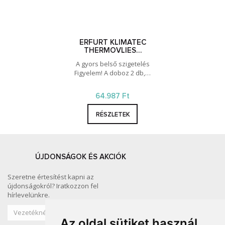
ERFURT KLIMATEC
THERMOVLIES…
A gyors belső szigetelés
Figyelem! A doboz 2 db,…
64.987 Ft
RÉSZLETEK
ÚJDONSÁGOK ÉS AKCIÓK
Szeretne értesítést kapni az
újdonságokról? Iratkozzon fel
hírlevelünkre.
Az oldal sütiket használ