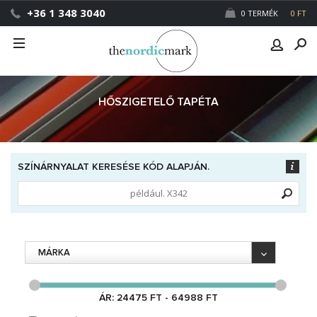
+36 1 348 3040
0 TERMÉK
0 FT
HŐSZIGETELŐ TAPÉTA
SZÍNÁRNYALAT KERESÉSE KÓD ALAPJÁN.
MÁRKA
ÁR: 24475 FT - 64988 FT