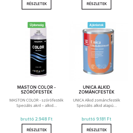
RÉSZLETEK
RÉSZLETEK
Újdonság
Ajánlatok
MASTON COLOR -
UNICA ALKID
SZÓRÓFESTÉK
ZOMÁNCFESTÉK
MASTON COLOR - szórófesték
UNICA Alkid zománcfesték
Speciális akril – alkid…
Speciális alkid alapú…
bruttó 2.948 Ft
bruttó 9.181 Ft
RÉSZLETEK
RÉSZLETEK