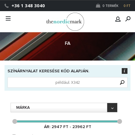
+36 1 348 3040
0 TERMÉK
0 FT
FA
SZÍNÁRNYALAT KERESÉSE KÓD ALAPJÁN.
MÁRKA
ÁR: 2947 FT - 23962 FT