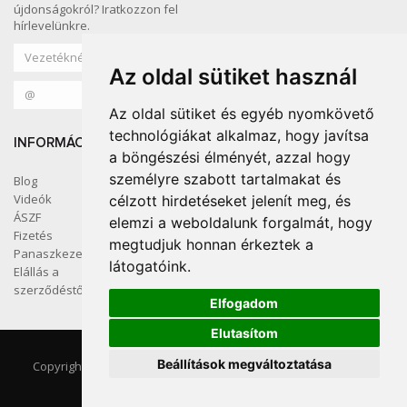
újdonságokról? Iratkozzon fel
hírlevelünkre.
Az oldal sütiket használ
Az oldal sütiket és egyéb nyomkövető
technológiákat alkalmaz, hogy javítsa
INFORMÁCIÓ
KÖZÖSSÉGI MÉDIA
a böngészési élményét, azzal hogy
személyre szabott tartalmakat és
Blog
Videók
célzott hirdetéseket jelenít meg, és
ÁSZF
elemzi a weboldalunk forgalmát, hogy
SZÍNES OTTHON
Fizetés
megtudjuk honnan érkeztek a
Panaszkezelés
látogatóink.
Elállás a
szerződéstől
Elfogadom
Elutasítom
Kapcsolat
ÁSZF
Beállítások megváltoztatása
Copyright ©2026, thenordicmark KFT
Adatkezelési szabályzat