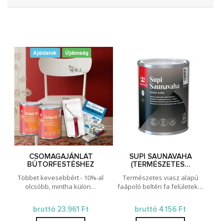
Ajánlatok
Újdonság
CSOMAGAJÁNLAT
SUPI SAUNAVAHA
BÚTORFESTÉSHEZ
(TERMÉSZETES…
Többet kevesebbért - 10%-al
Természetes viasz alapú
olcsóbb, mintha külön…
faápoló beltéri fa felületek…
bruttó 23.961 Ft
bruttó 4.156 Ft