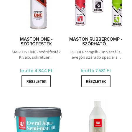
MASTON ONE -
MASTON RUBBERCOMP -
SZÓRÓFESTÉK
SZÓRHATÓ…
MASTON ONE - szórófesték
RUBBERcomp® - univerzális,
Kiváló, sokrétűen…
levegőn száradó speciális…
bruttó 4.844 Ft
bruttó 7.581 Ft
RÉSZLETEK
RÉSZLETEK