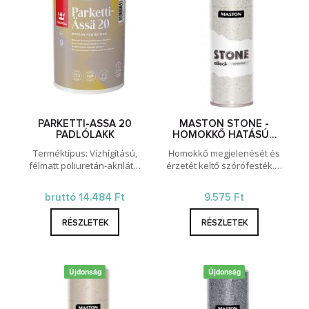
PARKETTI-ASSA 20
MASTON STONE -
PADLÓLAKK
HOMOKKŐ HATÁSÚ…
Terméktípus: Vízhígítású,
Homokkő megjelenését és
félmatt poliuretán-akrilát…
érzetét keltő szórófesték.…
bruttó 14.484 Ft
9.575 Ft
RÉSZLETEK
RÉSZLETEK
Újdonság
Újdonság