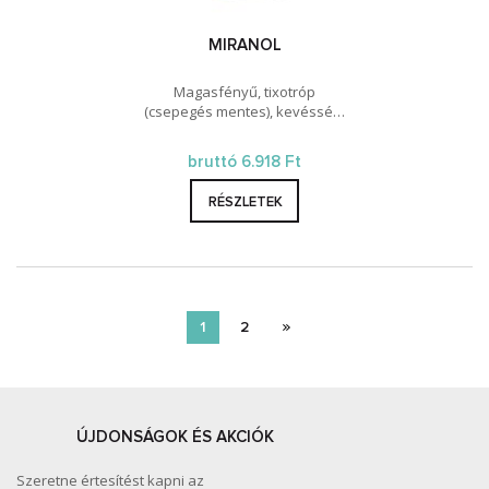
MIRANOL
Magasfényű, tixotróp
(csepegés mentes), kevéssé…
bruttó 6.918 Ft
RÉSZLETEK
1
2
ÚJDONSÁGOK ÉS AKCIÓK
Szeretne értesítést kapni az