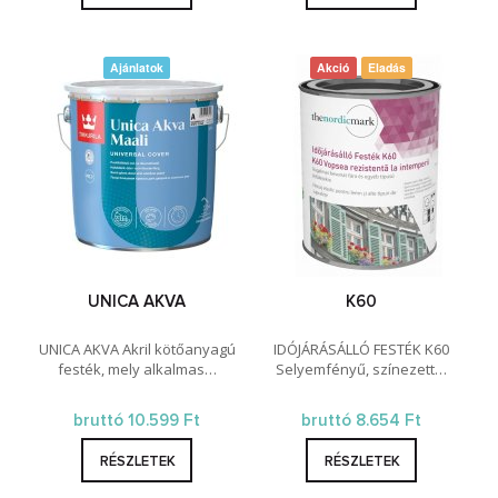
Ajánlatok
Akció
Eladás
UNICA AKVA
K60
UNICA AKVA Akril kötőanyagú
IDÓJÁRÁSÁLLÓ FESTÉK K60
festék, mely alkalmas…
Selyemfényű, színezett…
bruttó 10.599 Ft
bruttó 8.654 Ft
RÉSZLETEK
RÉSZLETEK