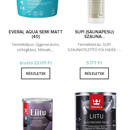
EVERAL AQUA SEMI MATT
SUPI (SAUNAPESU)
(40)
SZAUNA…
Terméktípus: Újgenerációs,
Termékleírás: SUPI
vízhígítású, félmatt,…
SZAUNATISZTÍTÓ FOLYADÉK -…
bruttó 22.011 Ft
5.177 Ft
RÉSZLETEK
RÉSZLETEK