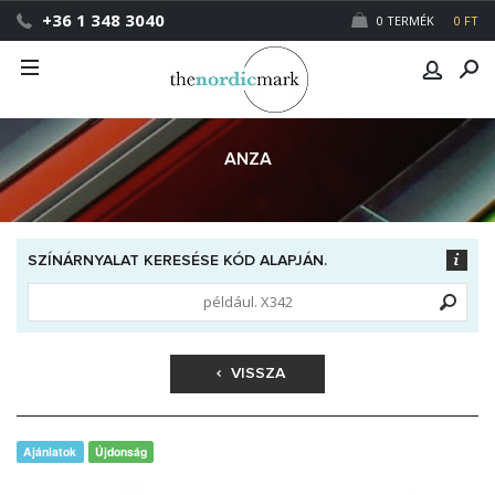
+36 1 348 3040
0 TERMÉK
0 FT
ANZA
SZÍNÁRNYALAT KERESÉSE KÓD ALAPJÁN.
VISSZA
Ajánlatok
Újdonság