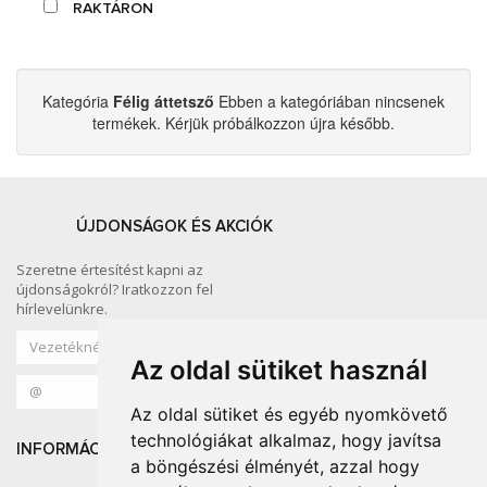
RAKTÁRON
Kategória
Félig áttetsző
Ebben a kategóriában nincsenek
termékek. Kérjük próbálkozzon újra később.
ÚJDONSÁGOK ÉS AKCIÓK
Szeretne értesítést kapni az
újdonságokról? Iratkozzon fel
hírlevelünkre.
Az oldal sütiket használ
Az oldal sütiket és egyéb nyomkövető
technológiákat alkalmaz, hogy javítsa
INFORMÁCIÓ
KÖZÖSSÉGI MÉDIA
a böngészési élményét, azzal hogy