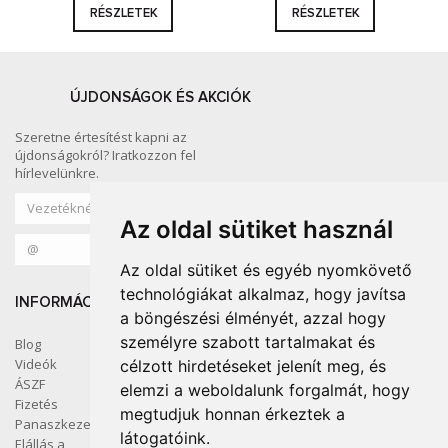
RÉSZLETEK
RÉSZLETEK
ÚJDONSÁGOK ÉS AKCIÓK
Szeretne értesítést kapni az
újdonságokról? Iratkozzon fel
hírlevelünkre.
Az oldal sütiket használ
Az oldal sütiket és egyéb nyomkövető
technológiákat alkalmaz, hogy javítsa
INFORMÁCIÓ
KÖZÖSSÉGI MÉDIA
a böngészési élményét, azzal hogy
személyre szabott tartalmakat és
Blog
Videók
célzott hirdetéseket jelenít meg, és
ÁSZF
elemzi a weboldalunk forgalmát, hogy
SZÍNES OTTHON
Fizetés
megtudjuk honnan érkeztek a
Panaszkezelés
látogatóink.
Elállás a