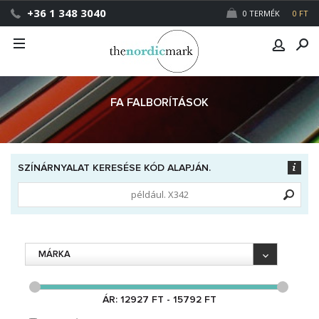
+36 1 348 3040
0 TERMÉK
0 FT
FA FALBORÍTÁSOK
SZÍNÁRNYALAT KERESÉSE KÓD ALAPJÁN.
MÁRKA
ÁR: 12927 FT - 15792 FT