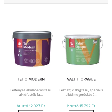
TEHO MODERN
VALTTI OPAQUE
Félfényes akrilát-erősítésű
Félmatt, vízhígítású, speciális
alkidfesték fa…
alkid megerősítésű…
bruttó 12.927 Ft
bruttó 15.792 Ft