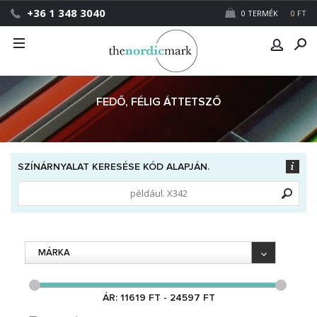
+36 1 348 3040
0 TERMÉK
0 FT
FEDŐ, FÉLIG ÁTTETSZŐ
SZÍNÁRNYALAT KERESÉSE KÓD ALAPJÁN.
MÁRKA
ÁR: 11619 FT - 24597 FT