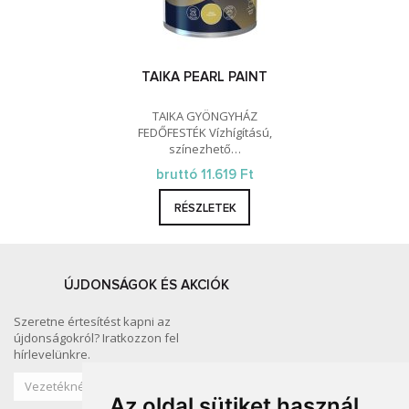
TAIKA PEARL PAINT
TAIKA GYÖNGYHÁZ
FEDŐFESTÉK Vízhígítású,
színezhető…
bruttó 11.619 Ft
RÉSZLETEK
ÚJDONSÁGOK ÉS AKCIÓK
Szeretne értesítést kapni az
újdonságokról? Iratkozzon fel
hírlevelünkre.
Az oldal sütiket használ