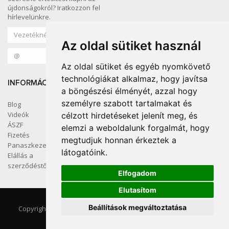
újdonságokról? Iratkozzon fel
hírlevelünkre.
Az oldal sütiket használ
Az oldal sütiket és egyéb nyomkövető
technológiákat alkalmaz, hogy javítsa
INFORMÁCIÓ
KÖZÖSSÉGI MÉDIA
a böngészési élményét, azzal hogy
személyre szabott tartalmakat és
Blog
Videók
célzott hirdetéseket jelenít meg, és
ÁSZF
elemzi a weboldalunk forgalmát, hogy
SZÍNES OTTHON
Fizetés
megtudjuk honnan érkeztek a
Panaszkezelés
látogatóink.
Elállás a
szerződéstől
Elfogadom
Elutasítom
Kapcsolat
ÁSZF
Beállítások megváltoztatása
Copyright ©2026, thenordicmark KFT
Adatkezelési szabályzat