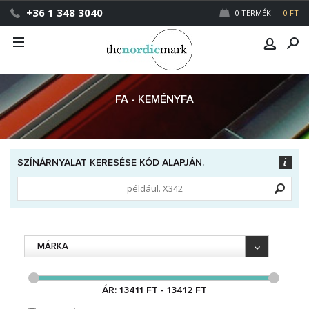
+36 1 348 3040
0 TERMÉK
0 FT
FA - KEMÉNYFA
SZÍNÁRNYALAT KERESÉSE KÓD ALAPJÁN.
MÁRKA
ÁR: 13411 FT - 13412 FT