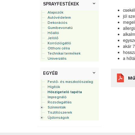
SPRAYFESTÉKEK
cseké
Alapozók
jól sz
Autóvédelem
megel
Dekorációs
allerg
Gumibevonatú
alkal
Hőálló
Jelölő
egysze
Korróziógátló
akár 7
Otthoni célra
hossz
Technikai termékek
a hőtá
Univerzális
EGYÉB
Mű
Festő- és maszkolószalag
Hígítók
Hőszigetelő tapéta
Impregnáló
Rozsdagátlás
Színminták
Tisztítószerek
Újdonságok