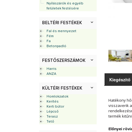
Nyílászárók és egyéb
felületek festésére
BELTÉRI FESTÉKEK
Fal és mennyezet
Fém
Fa
Betonpadló
FESTŐSZERSZÁMOK
Harris
ANZA
Kiegészítő
KÜLTÉRI FESTÉKEK
Homlokzatok
Hatékony hős
Kerítés
visszaverik 
Kerti bútor
rendelkezésr
Lépcső
termék kitűn
Terasz
Tető
Előnyei rövi