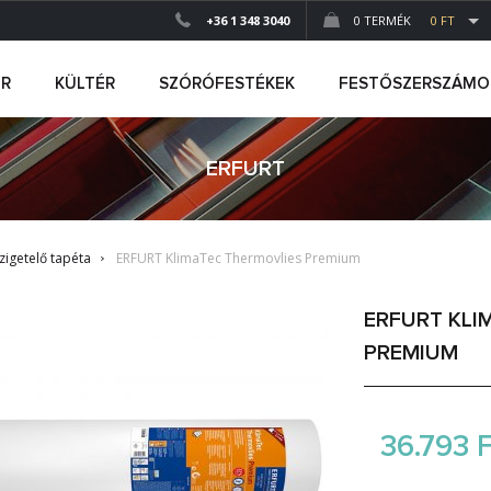
+36 1 348 3040
0 TERMÉK
0 FT
ÉR
KÜLTÉR
SZÓRÓFESTÉKEK
FESTŐSZERSZÁMO
ERFURT
zigetelő tapéta
ERFURT KlimaTec Thermovlies Premium
ERFURT KLI
PREMIUM
36.793 