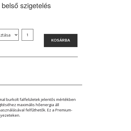
 belső szigetelés
KOSÁRBA
l burkolt falfelületek jelentős mértékben
gítéséhez maximális hőenergia áll
asználásával felfűthetők. Ez a Premium-
nyezeteken.