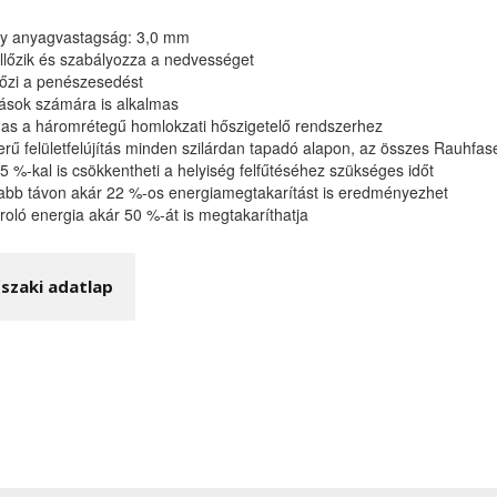
ly anyagvastagság: 3,0 mm
ellőzik és szabályozza a nedvességet
őzi a penészesedést
iások számára is alkalmas
mas a háromrétegű homlokzati hőszigetelő rendszerhez
rű felületfelújítás minden szilárdan tapadó alapon, az összes Rauhfaser
5 %-kal is csökkentheti a helyiség felfűtéséhez szükséges időt
abb távon akár 22 %-os energiamegtakarítást is eredményezhet
roló energia akár 50 %-át is megtakaríthatja
szaki adatlap