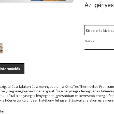
Az igényes
darab
 információk
zigetelés a falakon és a mennyezeten: a KlimaTec Thermovlies Premiumma
a helyiség levegőjének hőenergiáját. Így a helyiségek levegőjének felmele
e . Ezáltal a helyiségek lényegesen gyorsabban és kevesebb energia felh
ik a hőenergia különösen hatékony felhasználásával a falakon és a men
den: