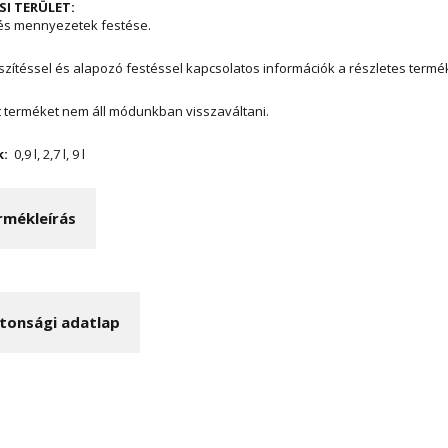
I TERÜLET:
k és mennyezetek festése.
szítéssel és alapozó festéssel kapcsolatos információk a részletes termé
t terméket nem áll módunkban visszaváltani.
k:
0,9 l, 2,7 l, 9 l
rmékleírás
ztonsági adatlap