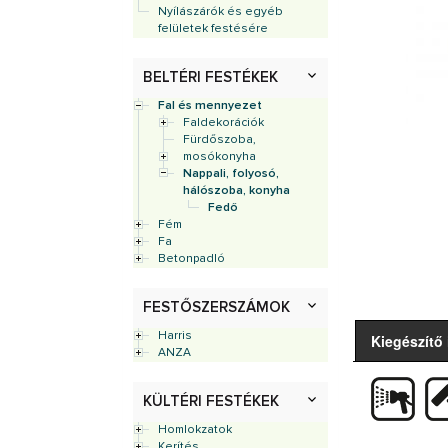
Nyílászárók és egyéb
felületek festésére
BELTÉRI FESTÉKEK
Fal és mennyezet
Faldekorációk
Fürdőszoba,
mosókonyha
Nappali, folyosó,
hálószoba, konyha
Fedő
Fém
Fa
Betonpadló
FESTŐSZERSZÁMOK
Harris
Kiegészítő
ANZA
KÜLTÉRI FESTÉKEK
Homlokzatok
Kerítés