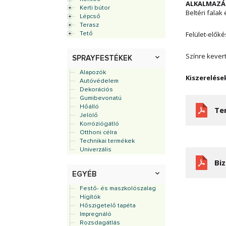
ALKALMAZÁS
Kerti bútor
Beltéri fala
Lépcső
Terasz
Felület-előké
Tető
Színre kever
SPRAYFESTÉKEK
Alapozók
Kiszerelése
Autóvédelem
Dekorációs
Gumibevonatú
Hőálló
Te
Jelölő
Korróziógátló
Otthoni célra
Technikai termékek
Univerzális
Bi
EGYÉB
Festő- és maszkolószalag
Hígítók
Hőszigetelő tapéta
Impregnáló
Rozsdagátlás