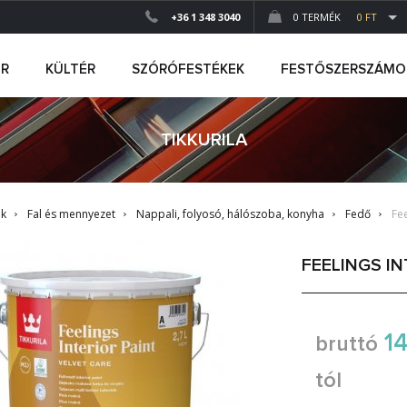
+36 1 348 3040
0 TERMÉK
0 FT
ÉR
KÜLTÉR
SZÓRÓFESTÉKEK
FESTŐSZERSZÁMO
TIKKURILA
ek
Fal és mennyezet
Nappali, folyosó, hálószoba, konyha
Fedő
Fee
FEELINGS IN
14
bruttó
tól