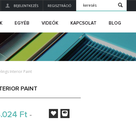
BEJELENTKEZÉS
REGISZTRÁCIÓ
K
EGYÉB
VIDEÓK
KAPCSOLAT
BLOG
lings Interior Paint
TERIOR PAINT
.024 Ft
-