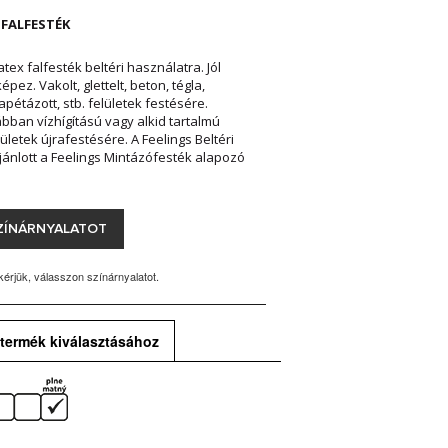
 FALFESTÉK
latex falfesték beltéri használatra. Jól
pez. Vakolt, glettelt, beton, tégla,
apétázott, stb. felületek festésére.
bban vízhígítású vagy alkid tartalmú
lületek újrafestésére. A Feelings Beltéri
ajánlott a Feelings Mintázófesték alapozó
ZÍNÁRNYALATOT
kérjük, válasszon színárnyalatot.
termék kiválasztásához