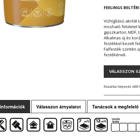
FEELINGS BELTÉRI
Vízhígítású akrilát 
mosható felületet ké
gipszkarton, MDF, t
Alkalmas új és korá
festékkel kezelt fe
Falfesték szintén 
festékének.
VÁLASSZON S
Kosárba helyezés előtt 
 információk
Válasszon árnyalatot
Tanácsok a megfelelő 