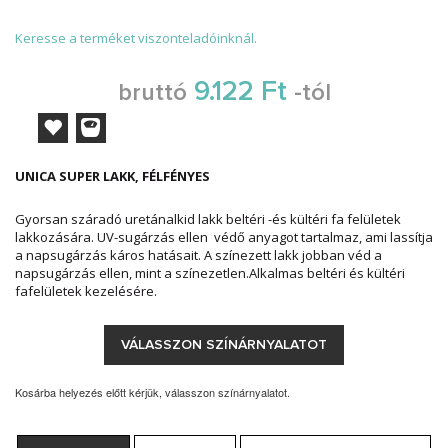
Keresse a terméket viszonteladóinknál.
9.122 Ft
bruttó
-tól
UNICA SUPER LAKK, FÉLFÉNYES
Gyorsan száradó uretánalkid lakk beltéri -és kültéri fa felületek
lakkozására. UV-sugárzás ellen védő anyagot tartalmaz, ami lassítja
a napsugárzás káros hatásait. A színezett lakk jobban véd a
napsugárzás ellen, mint a színezetlen.Alkalmas beltéri és kültéri
fafelületek kezelésére.
VÁLASSZON SZÍNÁRNYALATOT
Kosárba helyezés előtt kérjük, válasszon színárnyalatot.