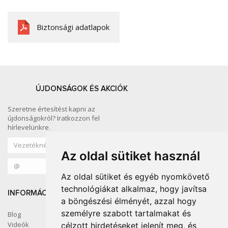
Biztonsági adatlapok
ÚJDONSÁGOK ÉS AKCIÓK
Szeretne értesítést kapni az
újdonságokról? Iratkozzon fel
hírlevelünkre.
Az oldal sütiket használ
Az oldal sütiket és egyéb nyomkövető
technológiákat alkalmaz, hogy javítsa
INFORMÁCIÓ
KÖZÖSSÉGI MÉDIA
a böngészési élményét, azzal hogy
személyre szabott tartalmakat és
Blog
Videók
célzott hirdetéseket jelenít meg, és