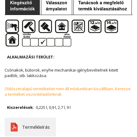
Kiegészítő
Válasszon
Tanácsok a megfelelő
információk
árnyalatot
termék kiválasztásához
ALKALMAZÁSI
TERÜLET:
Csónakok, bútorok, enyhe mechanikai igénybevételnek kitett
padlók, stb. lakkozása.
Oldószeralapú termékeket nem áll módunkban kiszállítani. Keresse
a terméket viszonteladóinknál.
K
iszerelések:
0,225 l, 0,9 l, 2,7 l, 9 l
Termékleírás